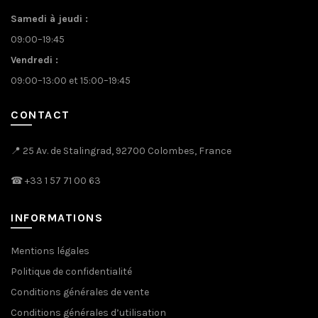
être
Samedi à jeudi :
choisies
09:00–19:45
sur
la
Vendredi :
page
09:00–13:00 et 15:00–19:45
du
produit
CONTACT
📍 25 Av. de Stalingrad, 92700 Colombes, France
☎
+33 1 57 71 00 63
INFORMATIONS
Mentions légales
Politique de confidentialité
Conditions générales de vente
Conditions générales d’utilisation