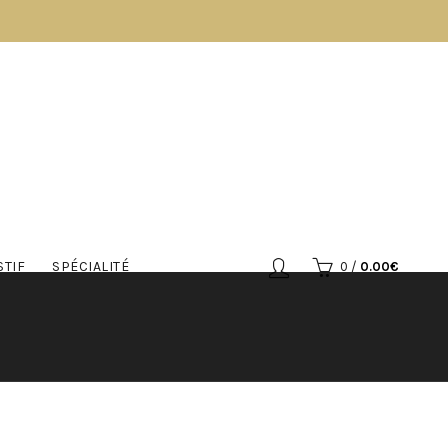
STIF
SPÉCIALITÉ
0
/
0.00
€