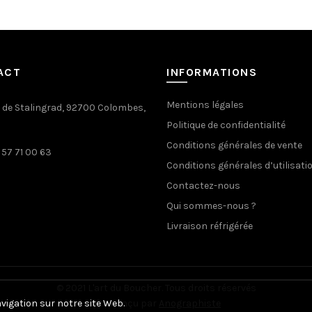
ACT
INFORMATIONS
Mentions légales
. de Stalingrad, 92700 Colombes,
Politique de confidentialité
Conditions générales de vente
 57 71 00 63
Conditions générales d’utilisati
Contactez-nous
Qui sommes-nous ?
Livraison réfrigérée
© 2021 L'art du Boucher. Tous droits réservés
avigation sur notre site Web.
Site conçu par
Anographiste