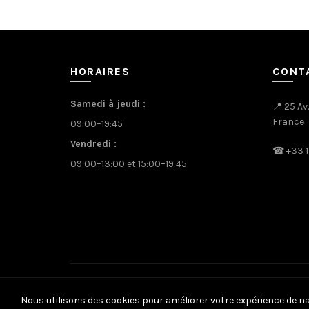
HORAIRES
CONT
Samedi à jeudi :
📍 25 Av
France
09:00–19:45
Vendredi :
☎
+33 1
09:00–13:00 et 15:00–19:45
Nous utilisons des cookies pour améliorer votre expérience de n