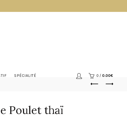
TIF
SPÉCIALITÉ
0
/
0.00
€
e Poulet thaï
Plage