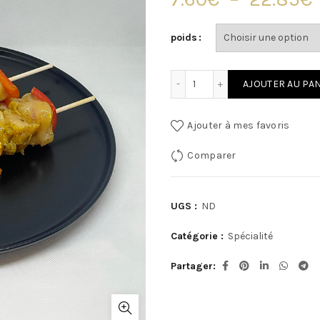
poids
p
quantité de brochette de P
AJOUTER AU PA
Ajouter à mes favoris
Comparer
UGS :
ND
Catégorie :
Spécialité
Partager