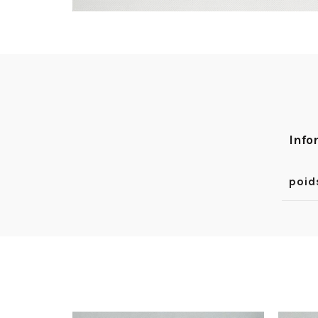
Info
poid