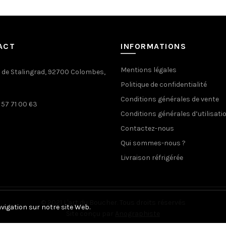
variations.
41.90€
Les
options
peuvent
ACT
INFORMATIONS
être
choisies
Mentions légales
. de Stalingrad, 92700 Colombes,
sur
Politique de confidentialité
la
page
Conditions générales de vente
 57 71 00 63
du
Conditions générales d’utilisati
produit
Contactez-nous
Qui sommes-nous ?
Livraison réfrigérée
© 2021 L'art du Boucher. Tous droits réservés
avigation sur notre site Web.
Site conçu par
Anographiste