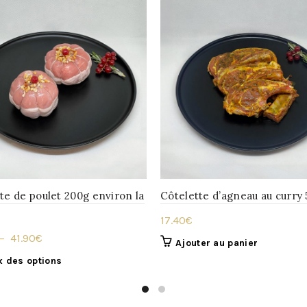
te de poulet 200g environ la
Côtelette d’agneau au curry
17.40
€
Plage
–
41.90
€
Ajouter au panier
de
Ce
x des options
prix :
produit
21.50€
a
à
plusieurs