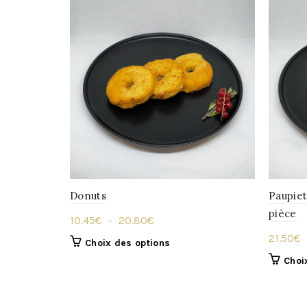
Donuts
Paupiet
pièce
Plage
10.45
€
–
20.80
€
de
21.50
€
Ce
Choix des options
prix :
produit
Choi
10.45€
a
à
plusieurs
variations.
20.80€