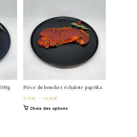
 500g
Pièce du boucher échalote paprika
Merguez pi
Plage
9.70
€
–
10.90
€
10.90
€
de
Ce
Choix des options
Ajouter 
prix :
produit
9.70€
a
à
plusieurs
variations.
10.90€