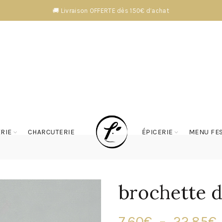
🚚 Livraison OFFERTE dès 150€ d’achat
RIE
CHARCUTERIE
ÉPICERIE
MENU FES
brochette d
7.60
€
–
22.85
€