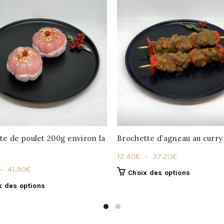
te de poulet 200g environ la
Brochette d’agneau au curry
Plage
12.40
€
–
37.20
€
de
Plage
–
41.90
€
Ce
Choix des options
prix :
de
produit
Ce
x des options
12.40€
prix :
a
produit
à
plusieurs
21.50€
a
variations.
37.20€
à
plusieurs