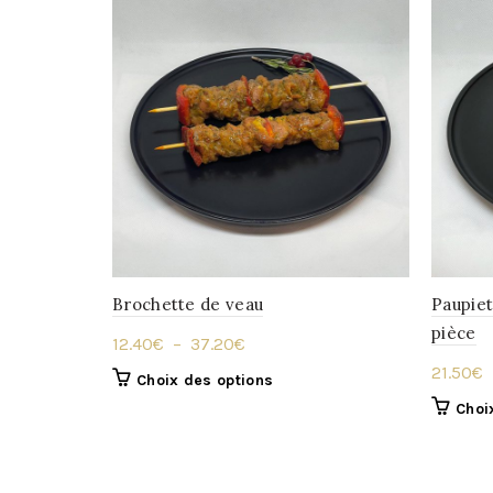
Brochette de veau
Paupiet
pièce
Plage
12.40
€
–
37.20
€
de
21.50
€
Ce
Choix des options
prix :
produit
Choi
12.40€
a
à
plusieurs
variations.
37.20€