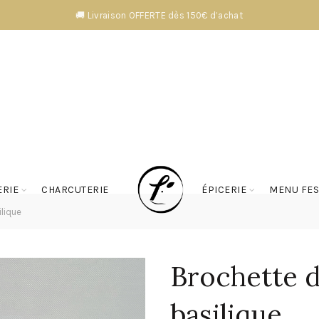
🚚 Livraison OFFERTE dès 150€ d’achat
RIE
CHARCUTERIE
ÉPICERIE
MENU FES
lique
Brochette d
basilique