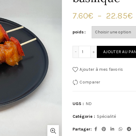
7.60
€
–
22.85
€
poids
p
quantité de Brochette de 
AJOUTER AU PA
Ajouter à mes favoris
Comparer
UGS :
ND
Catégorie :
Spécialité
Partager