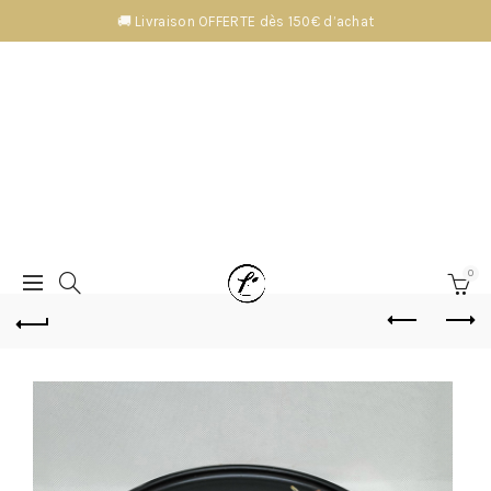
🚚 Livraison OFFERTE dès 150€ d’achat
0