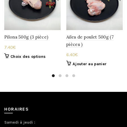
Pilons 500g (3 pièce)
Ailes de poulet 500g (7
pièces )
7.40
€
6.40
€
Ce
Choix des options
produit
Ajouter au panier
a
plusieurs
variations.
Les
options
peuvent
être
HORAIRES
choisies
sur
Samedi à jeudi :
la