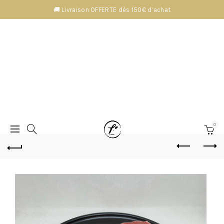
🚚 Livraison OFFERTE dès 150€ d’achat
0