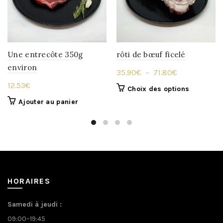
Une entrecôte 350g
rôti de bœuf ficelé
environ
Plage
35.90
€
–
71.80
€
de
12.53
€
Ce
Choix des options
prix :
produit
Ajouter au panier
35.90€
a
à
plusieurs
variations.
71.80€
Les
options
peuvent
être
HORAIRES
choisies
sur
Samedi à jeudi :
la
09:00–19:45
page