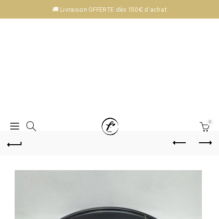
🚚 Livraison OFFERTE dès 150€ d’achat
0