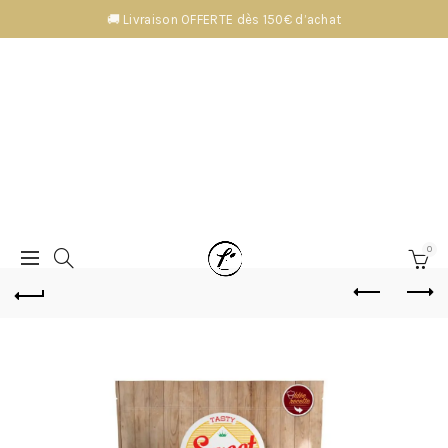
🚚 Livraison OFFERTE dès 150€ d’achat
0