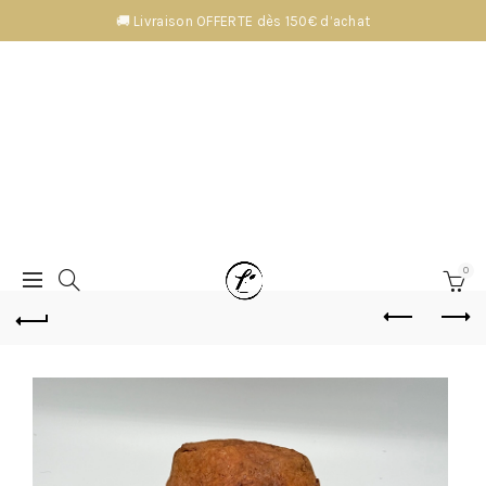
🚚 Livraison OFFERTE dès 150€ d’achat
0