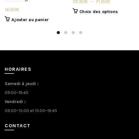
Plage
35.90
€
–
71.80
€
de
16.90
€
Ce
Choix des options
prix :
produit
Ajouter au panier
35.90€
a
à
plusieurs
variations.
71.80€
Les
options
peuvent
être
HORAIRES
choisies
sur
Samedi à jeudi :
la
09:00–19:45
page
du
Vendredi :
produit
09:00–13:00 et 15:00–19:45
CONTACT