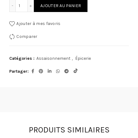
quantité de Papillote Sweet© Herbes de Provence 34G + sa
AJOUTER AU PANIER
Ajouter à mes favoris
Comparer
Catégories :
Assaisonnement
,
Épicerie
Partager
PRODUITS SIMILAIRES