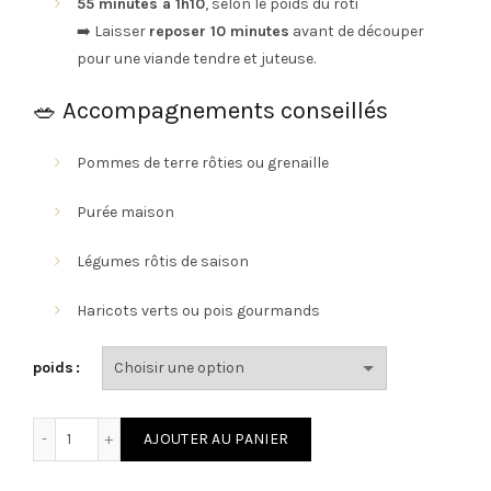
55 minutes à 1h10
, selon le poids du rôti
➡️ Laisser
reposer 10 minutes
avant de découper
pour une viande tendre et juteuse.
🥗 Accompagnements conseillés
Pommes de terre rôties ou grenaille
Purée maison
Légumes rôtis de saison
Haricots verts ou pois gourmands
poids
quantité de Rôti d'agneau label rouge
AJOUTER AU PANIER