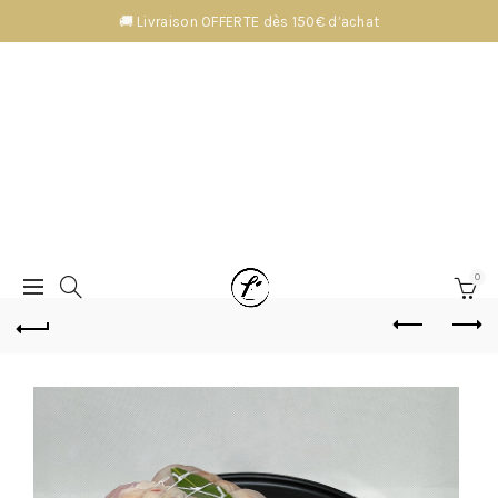
🚚 Livraison OFFERTE dès 150€ d’achat
0