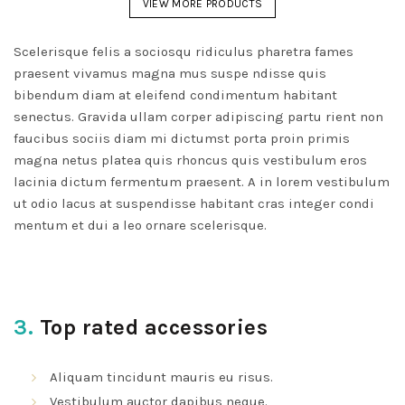
VIEW MORE PRODUCTS
variations
Les
Scelerisque felis a sociosqu ridiculus pharetra fames
options
praesent vivamus magna mus suspe ndisse quis
peuvent
bibendum diam at eleifend condimentum habitant
être
senectus. Gravida ullam corper adipiscing partu rient non
choisies
faucibus sociis diam mi dictumst porta proin primis
sur
magna netus platea quis rhoncus quis vestibulum eros
la
lacinia dictum fermentum praesent. A in lorem vestibulum
page
ut odio lacus at suspendisse habitant cras integer condi
du
mentum et dui a leo ornare scelerisque.
produit
3.
Top rated accessories
Aliquam tincidunt mauris eu risus.
Vestibulum auctor dapibus neque.