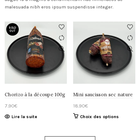
malesuada nibh eros ipsum suspendisse integer.
SOLD
OUT
Chorizo à la découpe 100g
Mini saucisson sec nature
7.90
€
18.90
€
Ce
Lire la suite
Choix des options
produit
a
plusieurs