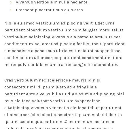
Vivamus vestibulum nulla nec ante.
Praesent placerat risus quis eros.
Nisi a euismod vestibulum adipiscing velit. Eget urna
parturient bibendum vestibulum cum feugiat morbi tellus
vestibulum adipiscing vivamus a a natoque arcu ultrices
condimentum. Vel amet adipiscing facilisi taciti parturient
suspendisse a penatibus ultricies tincidunt suspendisse
condimentum ullamcorper parturient condimentum litora
morbi pulvinar bibendum a adipiscing odio elementum.
Cras vestibulum nec scelerisque mauris id nisi
consectetur mi id ipsum justo ad a fringilla a
parturient.Ante a vel cubilia ut dignissim a adipiscing nisl
mus eleifend volutpat vestibulum suspendisse
a.Adipiscing vivamus venenatis eleifend tellus parturient
ullamcorper felis lobortis hendrerit ipsum nisl ut lobortis
ipsum scelerisque parturient.Condimentum accumsan
augue id a magnis a condimentum hac himenaeos ac