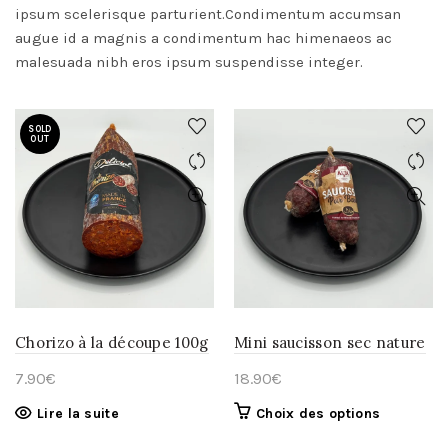
ipsum scelerisque parturient.Condimentum accumsan
augue id a magnis a condimentum hac himenaeos ac
malesuada nibh eros ipsum suspendisse integer.
SOLD
OUT
Chorizo à la découpe 100g
Mini saucisson sec nature
7.90
€
18.90
€
Ce
Lire la suite
Choix des options
produit