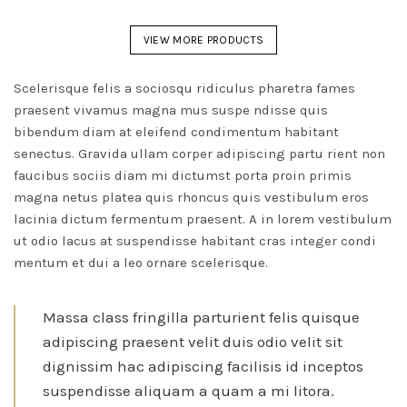
a
plusieurs
VIEW MORE PRODUCTS
variations
Les
Scelerisque felis a sociosqu ridiculus pharetra fames
options
praesent vivamus magna mus suspe ndisse quis
peuvent
bibendum diam at eleifend condimentum habitant
être
senectus. Gravida ullam corper adipiscing partu rient non
choisies
faucibus sociis diam mi dictumst porta proin primis
sur
magna netus platea quis rhoncus quis vestibulum eros
la
lacinia dictum fermentum praesent. A in lorem vestibulum
page
ut odio lacus at suspendisse habitant cras integer condi
du
mentum et dui a leo ornare scelerisque.
produit
Massa class fringilla parturient felis quisque
adipiscing praesent velit duis odio velit sit
dignissim hac adipiscing facilisis id inceptos
suspendisse aliquam a quam a mi litora.