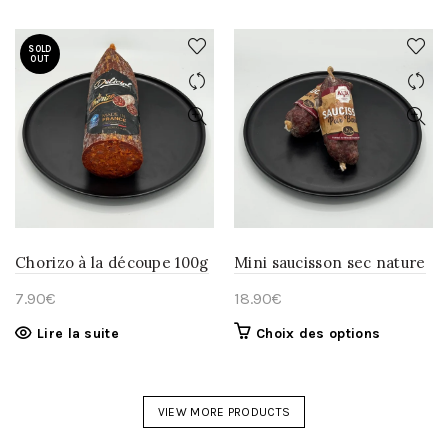
SOLD
OUT
Chorizo à la découpe 100g
Mini saucisson sec nature
7.90
€
18.90
€
Ce
Lire la suite
Choix des options
produit
a
plusieurs
VIEW MORE PRODUCTS
variations