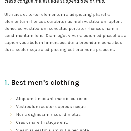
class congue malesuada suspendisse primis.
Ultricies et tortor elementum a adipiscing pharetra
elementum rhoncus curabitur ac nibh vestibulum aptent
donec eu vestibulum senectus porttitor rhoncus nam in
condimentum felis. Diam eget viverra euismod phasellus a
sapien vestibulum himenaeos dui a bibendum penatibus
dui a scelerisque a adipiscing est orci nunc praesent.
1.
Best men’s clothing
Aliquam tincidunt mauris eu risus.
Vestibulum auctor dapibus neque.
Nunc dignissim risus id metus.
Cras ornare tristique elit.
Vivamus vestibulum nulla nec ante.