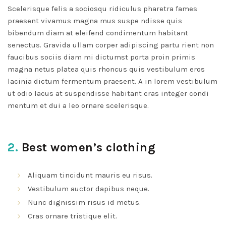
Les
Scelerisque felis a sociosqu ridiculus pharetra fames
options
praesent vivamus magna mus suspe ndisse quis
peuvent
bibendum diam at eleifend condimentum habitant
être
senectus. Gravida ullam corper adipiscing partu rient non
choisies
faucibus sociis diam mi dictumst porta proin primis
sur
magna netus platea quis rhoncus quis vestibulum eros
la
lacinia dictum fermentum praesent. A in lorem vestibulum
page
ut odio lacus at suspendisse habitant cras integer condi
du
mentum et dui a leo ornare scelerisque.
produit
2.
Best women’s clothing
Aliquam tincidunt mauris eu risus.
Vestibulum auctor dapibus neque.
Nunc dignissim risus id metus.
Cras ornare tristique elit.